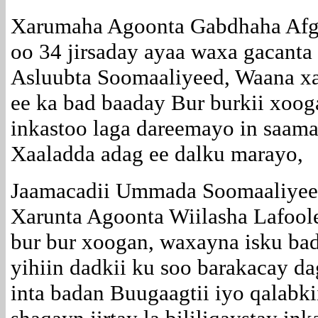
Xarumaha Agoonta Gabdhaha Afgo
oo 34 jirsaday ayaa waxa gacant
Asluubta Soomaaliyeed, Waana xar
ee ka bad baaday Bur burkii xoo
inkastoo laga dareemayo in saama
Xaaladda adag ee dalku marayo,
Jaamacadii Ummada Soomaaliyeed
Xarunta Agoonta Wiilasha Lafoo
bur bur xoogan, waxayna isku ba
yihiin dadkii ku soo barakacay d
inta badan Buugaagtii iyo qalabk