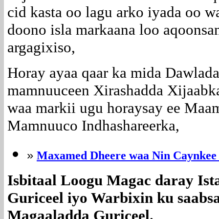
cid kasta oo lagu arko iyada oo wa
doono isla markaana loo aqoonsa
argagixiso,
Horay ayaa qaar ka mida Dawlad
mamnuuceen Xirashadda Xijaabka 
waa markii ugu horaysay ee Maam
Mamnuuco Indhashareerka,
»
Maxamed Dheere waa Nin Caynkee
Isbitaal Loogu Magac daray Ist
Guriceel iyo Warbixin ku saab
Magaaladda Guriceel.