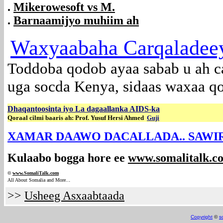
.
Mikerowesoft vs M.
.
Barnaamijyo muhiim ah
Waxyaabaha Carqaladeey
Toddoba qodob ayaa sabab u ah c
uga socda Kenya, sidaas waxaa qo
Dhaqantoosinta iyo La dagaallanka AIDS-ka
Qoraal cilmi baaris ah: Prof. Yusuf Hersi Ahmed
Guji
XAMAR DAAWO DACALLADA.. SAWI
Kulaabo bogga hore ee
www.somalitalk.c
©
www.Somali
Talk.com
.
All About Somalia and More..
>>
Usheeg Asxaabtaada
Copyright
©
s