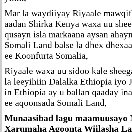
Mar la waydiiyay Riyaale mawqif
aadan Shirka Kenya waxa uu sheeg
qusayn isla markaana aysan ahayn 
Somali Land balse la dhex dhex
ee Koonfurta Somalia,
Riyaale waxa uu sidoo kale sheeg
la leeyihiin Dalalka Ethiopia iyo
in Ethiopia ay u ballan qaaday i
ee aqoonsada Somali Land,
Munaasibad lagu maamuusayo Ma
Xarumaha Agoonta Wiilasha La