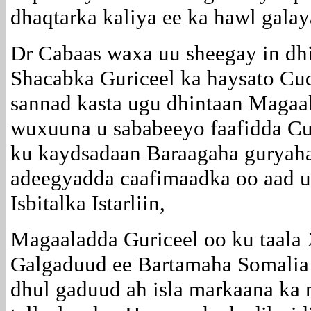
dhaqtarka kaliya ee ka hawl galaya
Dr Cabaas waxa uu sheegay in dh
Shacabka Guriceel ka haysato Cu
sannad kasta ugu dhintaan Magaal
wuxuuna u sababeeyo faafidda Cu
ku kaydsadaan Baraagaha guryaha
adeegyadda caafimaadka oo aad u l
Isbitalka Istarliin,
Magaaladda Guriceel oo ku taala
Galgaduud ee Bartamaha Somalia
dhul gaduud ah isla markaana ka