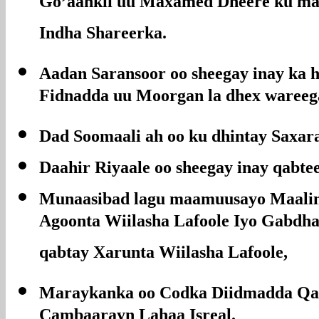
Go’aankii uu Maxamed Dheere ku ma
Indha Shareerka.
Aadan Saransoor oo sheegay inay ka 
Fidnadda uu Moorgan la dhex waree
Dad Soomaali ah oo ku dhintay Saxar
Daahir Riyaale oo sheegay inay qabte
Munaasibad lagu maamuusayo Maalint
Agoonta Wiilasha Lafoole Iyo Gabdh
qabtay Xarunta Wiilasha Lafoole,
Maraykanka oo Codka Diidmadda Qay