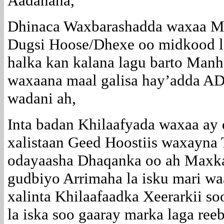
Aadanaha,
Dhinaca Waxbarashadda waxaa Mag
Dugsi Hoose/Dhexe oo midkood l
halka kan kalana lagu barto Manh
waxaana maal galisa hay’adda A
wadani ah,
Inta badan Khilaafyada waxaa ay
xalistaan Geed Hoostiis waxayna 
odayaasha Dhaqanka oo ah Maxk
gudbiyo Arrimaha la isku mari wa
xalinta Khilaafaadka Xeerarkii so
la iska soo gaaray marka laga re