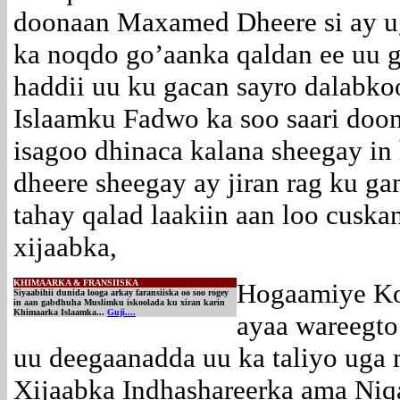
doonaan Maxamed Dheere si ay ug
ka noqdo go’aanka qaldan ee uu 
haddii uu ku gacan sayro dalabk
Islaamku Fadwo ka soo saari do
isagoo dhinaca kalana sheegay i
dheere sheegay ay jiran rag ku g
tahay qalad laakiin aan loo cusk
xijaabka,
KHIMAARKA & FRANSIISKA
Hogaamiye K
Siyaabihii dunida looga arkay faransiiska oo soo rogey
in aan gabdhuha Muslimku iskoolada ku xiran karin
Khimaarka Islaamka...
Guji....
ayaa wareegto
uu deegaanadda uu ka taliyo ug
Xijaabka Indhashareerka ama Ni