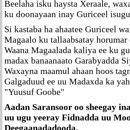
Beelaha isku haysta Xeraale, wax
ku doonayaan inay Guriceel isugu
Si kastaba ha ahaatee Guriceel 
Magaalo ku tallaabsatay horumar
Waana Magaalada kaliya ee ku gu
madax banaanaato Garabyadda Siya
Waxayna maamul ahaan hoos tag
Galgaduud ee uu Madaxda ka ya
"Yuusuf Goobe"
Aadan Saransoor oo sheegay in
uu ugu yeeray Fidnadda uu Moo
Deegaanadadooda.