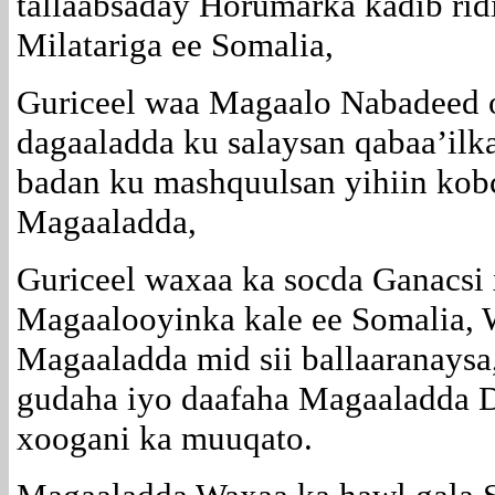
tallaabsaday Horumarka kadib ri
Milatariga ee Somalia,
Guriceel waa Magaalo Nabadeed o
dagaaladda ku salaysan qabaa’ilk
badan ku mashquulsan yihiin kobc
Magaaladda,
Guriceel waxaa ka socda Ganacsi
Magaalooyinka kale ee Somalia,
Magaaladda mid sii ballaaranaysa
gudaha iyo daafaha Magaaladda D
xoogani ka muuqato.