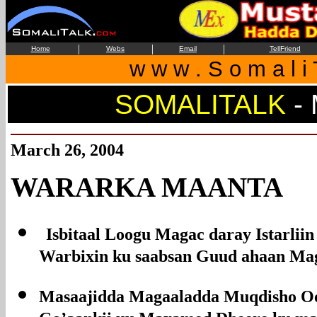
|
|
|
Home
Webs
Email
TellFriend
w w w . S o m a l i 
SOMALITALK
-
March 26, 2004
WARARKA MAANTA
Isbitaal Loogu Magac daray Istarlii
Warbixin ku saabsan Guud ahaan Mag
Masaajidda Magaaladda Muqdisho O