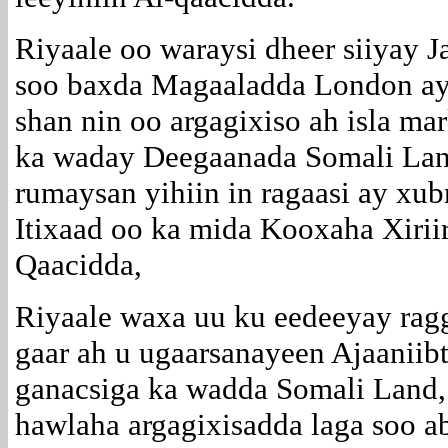
Riyaale oo waraysi dheer siiyay J
soo baxda Magaaladda London ay
shan nin oo argagixiso ah isla ma
ka waday Deegaanada Somali Lan
rumaysan yihiin in ragaasi ay xu
Itixaad oo ka mida Kooxaha Xirii
Qaacidda,
Riyaale waxa uu ku eedeeyay ragg
gaar ah u ugaarsanayeen Ajaaniib
ganacsiga ka wadda Somali Land
hawlaha argagixisadda laga soo a