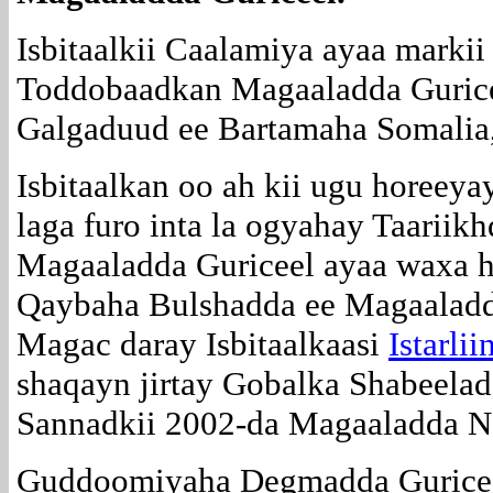
Isbitaalkii Caalamiya ayaa markii
Toddobaadkan Magaaladda Guricee
Galgaduud ee Bartamaha Somalia
Isbitaalkan oo ah kii ugu horeeya
laga furo inta la ogyahay Taariikh
Magaaladda Guriceel ayaa waxa hi
Qaybaha Bulshadda ee Magaaladd
Magac daray Isbitaalkaasi
Istarlii
shaqayn jirtay Gobalka Shabeelad
Sannadkii 2002-da Magaaladda Na
Guddoomiyaha Degmadda Guricee