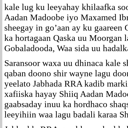
kale lug ku leeyahay khilaafka so
Aadan Madoobe iyo Maxamed Ib
sheegay in go’aan ay ku gaareen
ka hortagaan Qaska uu Moorgan 
Gobaladooda, Waa sida uu hadalk
Saransoor waxa uu dhinaca kale s
qaban doono shir wayne lagu do
yeelato Jabhada RRA kadib markii
xafiiska hayay Shiiq Aadan Mad
gaabsaday inuu ka hordhaco shaqs
leeyihiin waa lagu badali karaa 