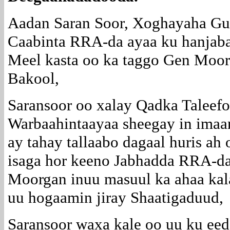
Aadan Saran Soor, Xoghayaha Gu
Caabinta RRA-da ayaa ku hanjaba
Meel kasta oo ka taggo Gen Moo
Bakool,
Saransoor oo xalay Qadka Talee
Warbaahintaayaa sheegay in ima
ay tahay tallaabo dagaal huris ah
isaga hor keeno Jabhadda RRA-d
Moorgan inuu masuul ka ahaa kal
uu hogaamin jiray Shaatigaduud,
Saransoor waxa kale oo uu ku ee