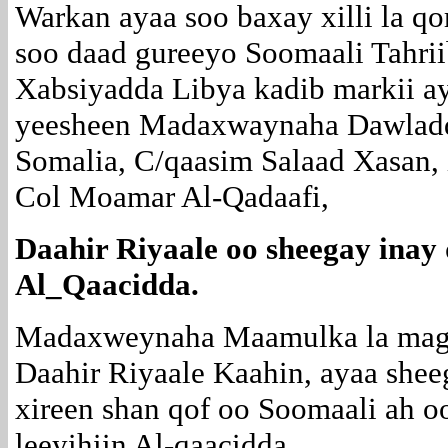
Warkan ayaa soo baxay xilli la q
soo daad gureeyo Soomaali Tahrii
Xabsiyadda Libya kadib markii ay
yeesheen Madaxwaynaha Dawladd
Somalia, C/qaasim Salaad Xasan,
Col Moamar Al-Qadaafi,
Daahir Riyaale oo sheegay inay 
Al_Qaacidda.
Madaxweynaha Maamulka la maga
Daahir Riyaale Kaahin, ayaa shee
xireen shan qof oo Soomaali ah oo
leeyihiin Al-qaacidda.