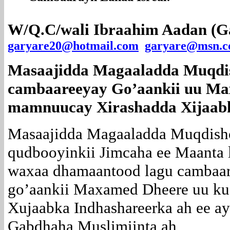
Cambaarayn Lahaa Isreal.
W/Q.C/wali Ibraahim Aadan (G
garyare20@hotmail.com
garyare@msn.
Masaajidda Magaaladda Muqdi
cambaareeyay Go’aankii uu Ma
mamnuucay Xirashadda Xijaabk
Masaajidda Magaaladda Muqdish
qudbooyinkii Jimcaha ee Maanta 
waxaa dhamaantood lagu cambaa
go’aankii Maxamed Dheere uu k
Xujaabka Indhashareerka ah ee ay
Gabdhaha Muslimiinta ah,