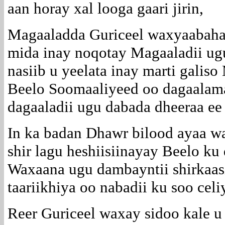
aan horay xal looga gaari jirin,
Magaaladda Guriceel waxyaabaha
mida inay noqotay Magaaladii ug
nasiib u yeelata inay marti galiso
Beelo Soomaaliyeed oo dagaalam
dagaaladii ugu dabada dheeraa ee
In ka badan Dhawr bilood ayaa w
shir lagu heshiisiinayay Beelo k
Waxaana ugu dambayntii shirkaasi
taariikhiya oo nabadii ku soo cel
Reer Guriceel waxay sidoo kale 