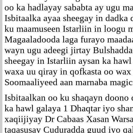
oo ka hadlayay sababta ay ugu mag
Isbitaalka ayaa sheegay in dadka
ku maamuseen Istarliin in loogu m
Magaaladooda laga furayo maada
wayn ugu adeegi jirtay Bulshadda
sheegay in Istarliin aysan ka hawl
waxa uu qiray in qofkasta oo wax
Soomaaliyeed aan marnaba magici
Isbitaalkan oo ku shaqayn doono 
ka hawl galaya 1 Dhaqtar iyo shan
xaqiijiyay Dr Cabaas Xasan Wars
taqasusay Cuduradda guud iyo qal