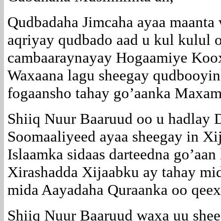
Qudbadaha Jimcaha ayaa maanta 
aqriyay qudbado aad u kul kulul 
cambaaraynayay Hogaamiye Koo
Waxaana lagu sheegay qudbooyink
fogaansho tahay go’aanka Maxam
Shiiq Nuur Baaruud oo u hadlay
Soomaaliyeed ayaa sheegay in Xij
Islaamka sidaas darteedna go’aa
Xirashadda Xijaabku ay tahay mi
mida Aayadaha Quraanka oo qeexa
Shiiq Nuur Baaruud waxa uu sheeg