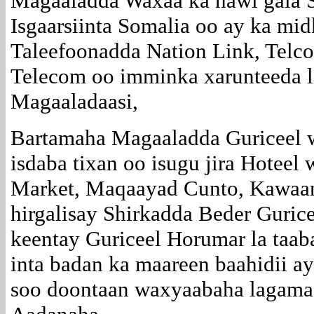
Magaaladda Waxaa ka hawl gala 
Isgaarsiinta Somalia oo ay ka mid
Taleefoonadda Nation Link, Tel
Telecom oo imminka xarunteeda l
Magaaladaasi,
Bartamaha Magaaladda Guriceel 
isdaba tixan oo isugu jira Hoteel 
Market, Maqaayad Cunto, Kawaan,
hirgalisay Shirkadda Beder Guric
keentay Guriceel Horumar la taab
inta badan ka maareen baahidii a
soo doontaan waxyaabaha lagama