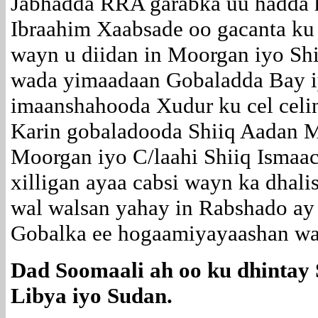
Jabhadda RRA garabka uu hadda
Ibraahim Xaabsade oo gacanta ku
wayn u diidan in Moorgan iyo S
wada yimaadaan Gobaladda Bay i
imaanshahooda Xudur ku cel celin
Karin gobaladooda Shiiq Aadan M
Moorgan iyo C/laahi Shiiq Ismaac
xilligan ayaa cabsi wayn ka dhal
wal walsan yahay in Rabshado ay
Gobalka ee hogaamiyayaashan wa
Dad Soomaali ah oo ku dhintay
Libya iyo Sudan.