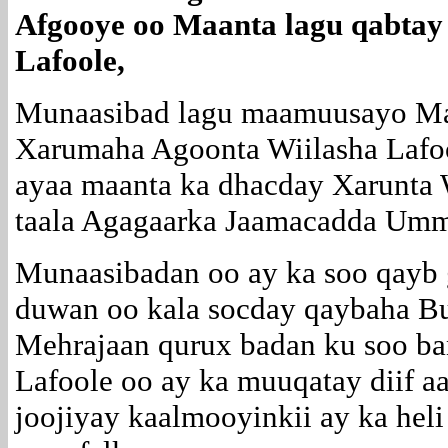
Afgooye oo Maanta lagu qabtay
Lafoole,
Munaasibad lagu maamuusayo Maal
Xarumaha Agoonta Wiilasha Lafo
ayaa maanta ka dhacday Xarunta 
taala Agagaarka Jaamacadda Um
Munaasibadan oo ay ka soo qayb 
duwan oo kala socday qaybaha B
Mehrajaan qurux badan ku soo ba
Lafoole oo ay ka muuqatay diif aa
joojiyay kaalmooyinkii ay ka heli