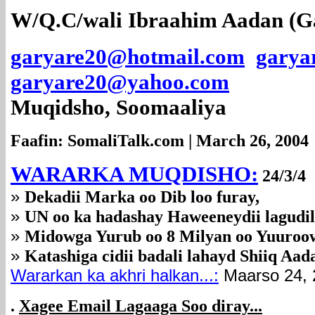
W/Q.C/wali Ibraahim Aadan (G
garyare20@hotmail.com
gary
garyare20@yahoo.com
Muqidsho, Soomaaliya
Faafin: SomaliTalk.com | March 26, 2004
WARARKA MUQDISHO:
24/3/4
»
Dekadii Marka oo Dib loo furay,
»
UN oo ka hadashay Haweeneydii lagudi
»
Midowga Yurub oo 8 Milyan oo Yuuroo
»
Katashiga cidii badali lahayd Shiiq A
Wararkan ka akhri halkan...
:
Maarso 24, 
.
Xagee Email Lagaaga Soo diray...