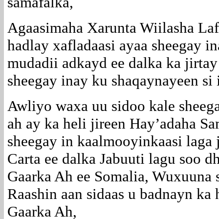
samafalka,
Agaasimaha Xarunta Wiilasha Laf
hadlay xafladaasi ayaa sheegay i
mudadii adkayd ee dalka ka jirt
sheegay inay ku shaqaynayeen si 
Awliyo waxa uu sidoo kale sheeg
ah ay ka heli jireen Hay’adaha Sa
sheegay in kaalmooyinkaasi laga 
Carta ee dalka Jabuuti lagu soo 
Gaarka Ah ee Somalia, Wuxuuna s
Raashin aan sidaas u badnayn ka
Gaarka Ah,