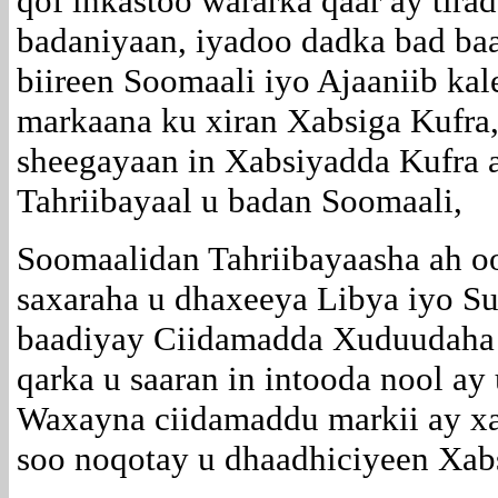
qof inkastoo wararka qaar ay tira
badaniyaan, iyadoo dadka bad ba
biireen Soomaali iyo Ajaaniib kale
markaana ku xiran Xabsiga Kufra
sheegayaan in Xabsiyadda Kufra 
Tahriibayaal u badan Soomaali,
Soomaalidan Tahriibayaasha ah oo
saxaraha u dhaxeeya Libya iyo S
baadiyay Ciidamadda Xuduudaha i
qarka u saaran in intooda nool ay
Waxayna ciidamaddu markii ay xa
soo noqotay u dhaadhiciyeen Xab