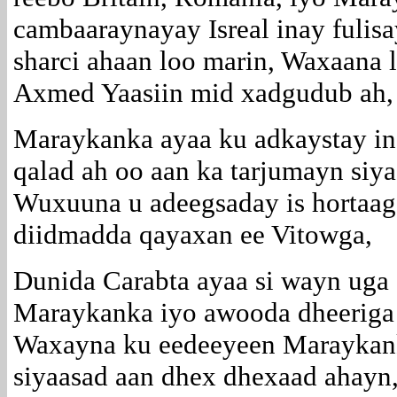
cambaaraynayay Isreal inay fulisa
sharci ahaan loo marin, Waxaana 
Axmed Yaasiin mid xadgudub ah,
Maraykanka ayaa ku adkaystay in
qalad ah oo aan ka tarjumayn siy
Wuxuuna u adeegsaday is hortaag
diidmadda qayaxan ee Vitowga,
Dunida Carabta ayaa si wayn uga
Maraykanka iyo awooda dheeriga 
Waxayna ku eedeeyeen Maraykan
siyaasad aan dhex dhexaad ahayn