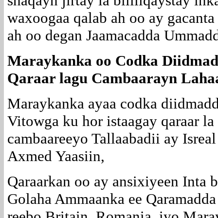
shaqayn jirtay la bililiqaystay ink
waxoogaa qalab ah oo ay gacanta
ah oo degan Jaamacadda Ummadd
Maraykanka oo Codka Diidmad
Qaraar lagu Cambaarayn Lahaa 
Maraykanka ayaa codka diidmadd
Vitowga ku hor istaagay qaraar la
cambaareeyo Tallaabadii ay Isreal
Axmed Yaasiin,
Qaraarkan oo ay ansixiyeen Inta
Golaha Ammaanka ee Qaramadda 
reebo Britain, Romania, iyo Mar