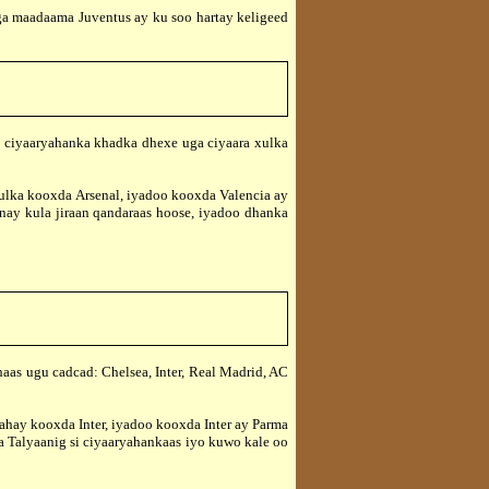
 maadaama Juventus ay ku soo hartay keligeed
 ciyaaryahanka khadka dhexe uga ciyaara xulka
lka kooxda Arsenal, iyadoo kooxda Valencia ay
nay kula jiraan qandaraas hoose, iyadoo dhanka
aas ugu cadcad: Chelsea, Inter, Real Madrid, AC
ay kooxda Inter, iyadoo kooxda Inter ay Parma
 Talyaanig si ciyaaryahankaas iyo kuwo kale oo