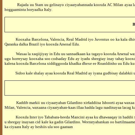
Rajada uu Stam uu gelinayo ciyaaryahannada kooxda AC Milan ayaa la shee
hoggaaminta horyaalka Italy.
B
Kooxaha Barcelona, Valencia, Real Madrid iyo Juventus oo ka kala dh
Qaranka dalka Brazil iyo kooxda Arsenal Edu.
Waxaa la xaqiijiyay in Edu uu sannadkaan ka tagayo kooxda Arsenal waxaan
ugu horreysay kooxaha soo codsaday Edu ay iyadu sheegtay inay tahay kooxda
kalena kooxda Barcelona xiddiggooda khadka dhexe ee Roanldinho uu Edu ku 
Sidoo kale shalay ayaa kooxda Real Madrid ay iyana gudbisay dalabkii u
Kaddib markii uu ciyaaryahan Gilardino xirfaddiisa Isboorti ayaa waxa
Milan, Valencia, waxaana ciyaaryahan-kaas illaa hadda lagu raadinayaa lacag 
Kooxda Inter iyo Tababara-heeda Mancini ayaa ku dhawaaqay in haddii xili
u sheegay inaysan cid kale ka gadin Gilardino. Weeraryahankan oo bartilmaam
ka ciyaara Italy ay heshiis ula soo gaaraa
n