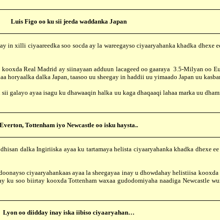
Luis Figo oo ku sii jeeda waddanka Japan
xilli ciyaareedka soo socda ay la wareegayso ciyaaryahanka khadka dhexe ee 
da Real Madrid ay siinayaan adduun lacageed oo gaaraya 3.5-Milyan oo Eur
lahaa horyaalka dalka Japan, taasoo uu sheegay in haddii uu yimaado Japan uu kasb
 galayo ayaa isagu ku dhawaaqin halka uu kaga dhaqaaqi lahaa marka uu dhamma
Everton, Tottenham iyo Newcastle oo isku haysta..
n dalka Ingiriiska ayaa ku tartamaya helista ciyaaryahanka khadka dhexe ee
ayso ciyaaryahankaas ayaa la sheegayaa inay u dhowdahay helistiisa kooxda Ev
 ay ku soo biirtay kooxda Tottenham waxaa gudodomiyaha naadiga Newcastle wu
Lyon oo diidday inay iska iibiso ciyaaryahan…