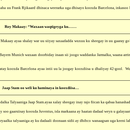
u Frank Rjikaard dhinaca weerarka uga dhisayo kooxda Barcelona, inkasoo ko
Roy Makaay: “Waxaan waqtigeyga ku.……
akaay ayaa shalay war uu siiyay saxaafadda wuxuu ku sheegay in uu gaaray go’a
Munich waxaan doorbiday inaan sii joogo waddanka Jarmalka, waana arrin ig
xda Barcelona ayaa intii uu la joogay kooxdiisa u dhaliyay 42-gool. Wuxuu
Jaap Stam oo weli ku haminaya in kooxdiisa…
alka Talyaaniga Jaap Stam.ayaa xalay sheegay inay rajo fiican ka qabaa hanasha
oo gaarsiisay kooxda Juventus, isla markaana ay haatan dadaal weyn u galayaan
alka talyaaniga ay ku dadaali doonaan sidii ay dhibco wanaagsan uga keeni la