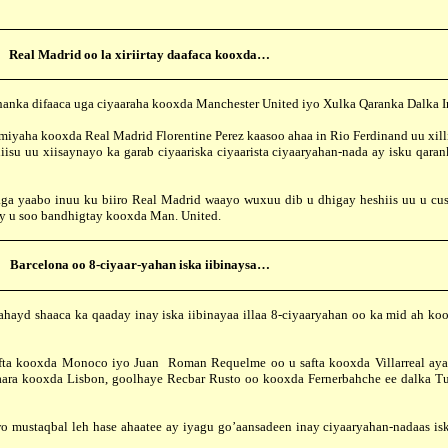
Real Madrid oo la xiriirtay daafaca kooxda…
ka difaaca uga ciyaaraha kooxda Manchester United iyo Xulka Qaranka Dalka In
 kooxda Real Madrid Florentine Perez kaasoo ahaa in Rio Ferdinand uu xilli c
iisu uu xiisaynayo ka garab ciyaariska ciyaarista ciyaaryahan-nada ay isku qar
aabo inuu ku biiro Real Madrid waayo wuxuu dib u dhigay heshiis uu u cusb
ay u soo bandhigtay kooxda Man. United.
Barcelona oo 8-ciyaar-yahan iska iibinaysa…
 shaaca ka qaaday inay iska iibinayaa illaa 8-ciyaaryahan oo ka mid ah ko
kooxda Monoco iyo Juan Roman Requelme oo u safta kooxda Villarreal ayay
yaara kooxda Lisbon, goolhaye Recbar Rusto oo kooxda Fernerbahche ee dalka T
bal leh hase ahaatee ay iyagu go’aansadeen inay ciyaaryahan-nadaas iska i