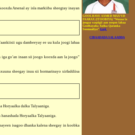
oxda Arsenal ay isla markiiba sheegtay inayan
GOOLHAYE AXMED MAX’UD
FAARAX (ITOOBIYA) “Waxaa la
joogaa waqtigii aan noqon lahaa
Goolhayaha Xulka Qaranka
Soomaaliya”
Guji
CIBAADADA SALAADDA
ankiisii ugu dambeeyay ee uu kula joogi lahaa
a go’an inaan sii joogo kooxda aan la joogo”
na sheegay inuu sii hormarinayo xirfaddiisa
da Horyaalka dalka Talyaaniga.
 hanashada Horyaalka Talyaaniga.
hayeen isagoo dhanka kalena sheegay in koobka