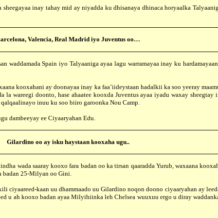
gayaa inay tahay mid ay niyadda ku dhisanaya dhinaca horyaalka Talyaaniga
arcelona, Valencia, Real Madrid iyo Juventus oo…
isan waddamada Spain iyo Talyaaniga ayaa lagu warramayaa inay ku hardamayaan
a kooxahani ay doonayaa inay ka faa’iideystaan hadalkii ka soo yeeray maamu
 la wareegi doonto, hase ahaatee kooxda Juventus ayaa iyadu waxay sheegtay i
qalqaalinayo inuu ku soo biiro garoonka Nou Camp.
gu dambeeyay ee Ciyaaryahan Edu.
Gilardino oo ay isku haystaan kooxaha ugu..
a indha wada saaray kooxo fara badan oo ka tirsan qaaradda Yurub, waxaana kooxah
ka badan 25-Milyan oo Gini.
 ciyaareed-kaan uu dhammaado uu Gilardino noqon doono ciyaaryahan ay leedah
eed u ah kooxo badan ayaa Milyihiinka leh Chelsea wuuxuu ergo u diray waddanka