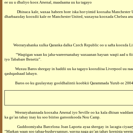
ee uu u dhaliyo koox Arsenal, maadaama uu ka tagayo
Dhinaca kale, waxaa habeen hore iska hor-yimid kooxaha Manchester Unite
dharbaaxday kooxdii kale ee Manchester United, waxayna kooxada Chelsea aru
Weeraryahanka xulka Qaranka dalka Czech Republic oo u safta kooxda Live
“Waqtigan waan ku jaha-wareersanahay waxaanan haysan waqti aad u fiican oo
iyo Tababare Benetiz”.
Wuxuu Baros sheegay in haddii uu ka tagayo kooxdiisa Liverpool uu raadsan
qashqashaad lahayn.
Baros oo ku guulaystay gooldhalintii koobkii Qarammada Yurub ee 2004 ay
Weeraryahannada kooxaha Arsenal iyo Seville oo ka kala dhisan waddama
ka go’an tahay inay ku soo biiriso garoonkooda Nou Camp.
Guddoomiyaha Barcelona Joan Laporta ayaa sheegay in lacagta ciyaaryahann
“Markan waan soo tabaa-busheysannay, wayna naga go’an tahay keenista wee