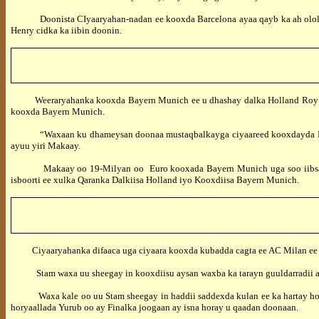
Doonista CIyaaryahan-nadan ee kooxda Barcelona ayaa qayb ka ah ololaha u
Henry cidka ka iibin doonin.
Weeraryahanka kooxda Bayern Munich ee u dhashay dalka Holland Roy M
kooxda Bayern Munich.
“Waxaan ku dhameysan doonaa mustaqbalkayga ciyaareed kooxdayda Bayern 
ayuu yiri Makaay.
Makaay oo 19-Milyan oo Euro kooxada Bayern Munich uga soo iibsatay koo
isboorti ee xulka Qaranka Dalkiisa Holland iyo Kooxdiisa Bayern Munich.
Ciyaaryahanka difaaca uga ciyaara kooxda kubadda cagta ee AC Milan ee d
Stam waxa uu sheegay in kooxdiisu aysan waxba ka tarayn guuldarradii ay s
Waxa kale oo uu Stam sheegay in haddii saddexda kulan ee ka hartay horya
horyaallada Yurub oo ay Finalka joogaan ay isna horay u qaadan doonaan.