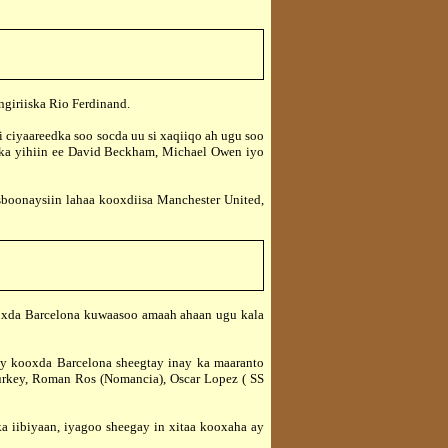
giriiska Rio Ferdinand.
iyaareedka soo socda uu si xaqiiqo ah ugu soo
anka yihiin ee David Beckham, Michael Owen iyo
oonaysiin lahaa kooxdiisa Manchester United,
oxda Barcelona kuwaasoo amaah ahaan ugu kala
 kooxda Barcelona sheegtay inay ka maaranto
urkey, Roman Ros (Nomancia), Oscar Lopez ( SS
ibiyaan, iyagoo sheegay in xitaa kooxaha ay