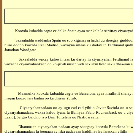
Kooxda kubadda cagta ee dalka Spain ayaa mar kale la xiriirtay ciyaaryahan
Saxaafadda waddanka Spain oo soo xiganaysa hadal uu sheegay guddoomiyaha
biiro doono kooxda Real Madrid, waxayna intaas ku dartay in Ferdinand qudh
Jonathan Woodgate.
Saxaafadda waxay kaloo intaas ku dartay in ciyaaryahan Ferdinand laga y
waxaana ciyaaryahankaan oo 26-jir ah uusan weli saxiixin heshiiskii dhawaan 
Maamulka kooxda kubadda cagta ee Barcelona ayaa maalintii shalay ahayd
maqan kooxo fara badan oo ka dhisan Yurub.
Ciyaaryahannadaan oo ay ugu cad-cad yihiin Javier Saviola oo u safta 
ciyaaryahanadaas, waxaa kaloo iyana la iibinyaa Fabio Rochemback oo u ci
Lazio), Sergio Garchio iyo Dani Tortelens oo Nastic u safta.
Dhammaan ciyaaryahan-nadaan ayay sheegtay kooxda Barcelona kuwo mustaq
ciyaaryahannadaas la joogaan ay iska gadayaan haddii ay ku farasxan yihiin