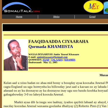
|
|
Home
Webs
Email
FAAQIDAADDA CIYAARAHA
Qormada KHAMIISTA
WAXAA DIYAARIYAY: Amiin Yuusuf Khasaaro
E-mail:
amiinkhasaaro@hotmail.com
QORMADA:
AXAD
|
TALAADA
|
KHAMIIS
Daabacaaad: May 12, 2005
Muxuu
Kulan aad u xiiso badan oo ahaa mid horay u booqday ayaa kooxaha Arsenal F
cagta England uu ugu horreynba ku billowday jawi aad u kacsan oo ay labada 
afaraad oo ay ku doonayso ay ku doonayso inay ugu soo baxdo koobka horyaalla
gabagabowday 3-0 oo laheyd kooxda Arsenal.
Markii ayaa dib la isugu soo laabtay, iyadoo qaybtii labaad ay ahayd, wa
raacday kooxdaa Arsenal waxaana goolasha dhaliyay (2) Roberto Pires (1) Van 