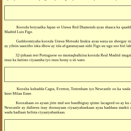
Kooxda horyaalka Japan ee Urawa Red Diamonds ayaa shaaca ka qaadday in 
Madrid Luis Figo.
Guddoomiyaha kooxda Urawa Motoaki Inukia ayaa waxa uu sheegay in koox
ay yihiin saaxiibo isku dhow ay isla af-garanayaan sidii Figo uu ugu soo biri 
32-jirkaan reer Portuguese oo mustaqbalkiisa kooxda Real Madrid mugsi sii
inuu ka fariisto ciyaaraha iyo inuu horay u sii wato.
Kooxha kubadda Cagta, Everton, Tottenham iyo Newcastle oo ka wada dhisa
Inter Milan Emre.
Kooxahaan oo aysan jirin mid soo bandhigtay qiimo lacageed oo ay ku doon
Newcastle ay dafireen inay doonayaan ciyaaryahankaan ayaa haddana markii
wada hadlaan helista ciyaaryahankaas.