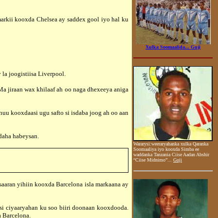
kii kooxda Chelsea ay saddex gool iyo hal ku
Xulka Soomaalida... Guji
a joogistiisa Liverpool.
a jiraan wax khilaaf ah oo naga dhexeeya aniga
 kooxdaasi ugu safto si isdaba joog ah oo aan
daha habeysan.
Wararysi:
weeraryahanka
xulka Qaranka
Soomaaliya iyo kooxda Simba ee
waddanka Tanzania Ciise Aadan Abshir
“Ciise Midnimo”...
Guji
saaran yihiin kooxda Barcelona isla markaana ay
i ciyaaryahan ku soo biiri doonaan kooxdooda.
ooxda Barcelona.