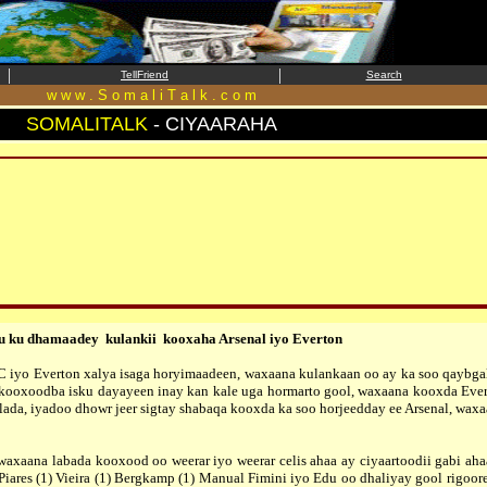
|
|
TellFriend
Search
w w w . S o m a l i T a l k . c o m
SOMALITALK
- CIYAARAHA
 ku dhamaadey kulankii kooxaha Arsenal iyo Everton
C iyo Everton xalya isaga horyimaadeen, waxaana kulankaan oo ay ka soo qaybgal
kooxoodba isku dayayeen inay kan kale uga hormarto gool, waxaana kooxda Everto
da, iyadoo dhowr jeer sigtay shabaqa kooxda ka soo horjeedday ee Arsenal, waxaa
xaana labada kooxood oo weerar iyo weerar celis ahaa ay ciyaartoodii gabi ah
Piares (1) Vieira (1) Bergkamp (1) Manual Fimini iyo Edu oo dhaliyay gool rigoor