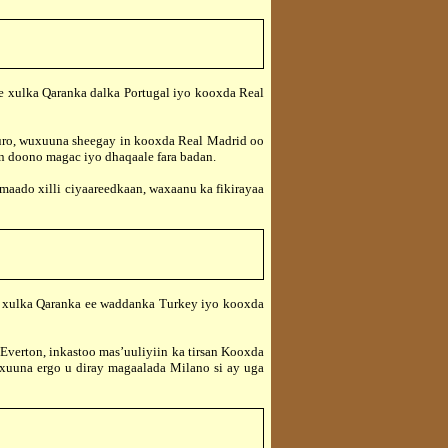
xulka Qaranka dalka Portugal iyo kooxda Real
o, wuxuuna sheegay in kooxda Real Madrid oo
an doono magac iyo dhaqaale fara badan.
ado xilli ciyaareedkaan, waxaanu ka fikirayaa
 xulka Qaranka ee waddanka Turkey iyo kooxda
erton, inkastoo mas’uuliyiin ka tirsan Kooxda
xuuna ergo u diray magaalada Milano si ay uga