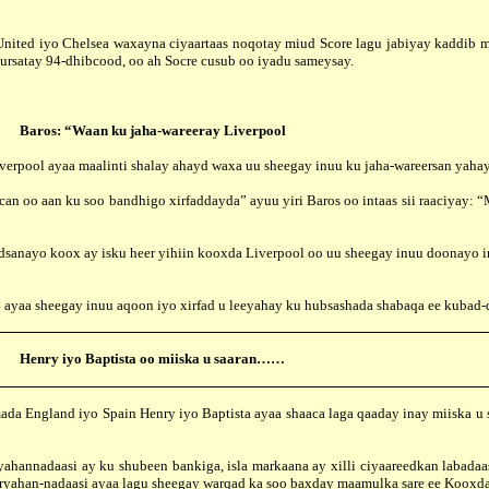
d iyo Chelsea waxayna ciyaartaas noqotay miud Score lagu jabiyay kaddib mar
ursatay 94-dhibcood, oo ah Socre cusub oo iyadu sameysay.
Baros: “Waan ku jaha-wareeray Liverpool
rpool ayaa maalinti shalay ahayd waxa uu sheegay inuu ku jaha-wareersan yahay l
 aan ku soo bandhigo xirfaddayda” ayuu yiri Baros oo intaas sii raaciyay: “M
ayo koox ay isku heer yihiin kooxda Liverpool oo uu sheegay inuu doonayo inuu
aa sheegay inuu aqoon iyo xirfad u leeyahay ku hubsashada shabaqa ee kubad-
Henry iyo Baptista oo miiska u saaran……
da England iyo Spain Henry iyo Baptista ayaa shaaca laga qaaday inay miiska u 
adaasi ay ku shubeen bankiga, isla markaana ay xilli ciyaareedkan labadaas
raryahan-nadaasi ayaa lagu sheegay warqad ka soo baxday maamulka sare ee K