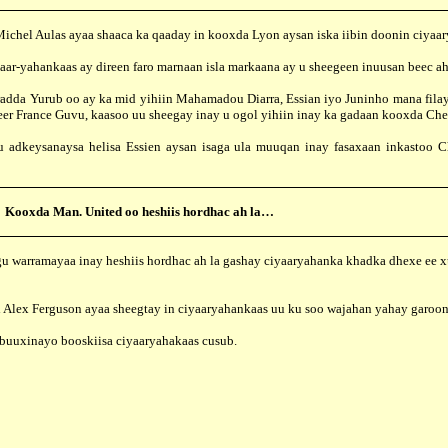
 Aulas ayaa shaaca ka qaaday in kooxda Lyon aysan iska iibin doonin ciyaar
ahankaas ay direen faro marnaan isla markaana ay u sheegeen inuusan beec ah
Yurub oo ay ka mid yihiin Mahamadou Diarra, Essian iyo Juninho mana filayo 
eer France Guvu, kaasoo uu sheegay inay u ogol yihiin inay ka gadaan kooxda Che
naysa helisa Essien aysan isaga ula muuqan inay fasaxaan inkastoo Chel
Kooxda Man. United oo heshiis hordhac ah la…
warramayaa inay heshiis hordhac ah la gashay ciyaaryahanka khadka dhexe ee 
ex Ferguson ayaa sheegtay in ciyaaryahankaas uu ku soo wajahan yahay garoonk
uuxinayo booskiisa ciyaaryahakaas cusub.