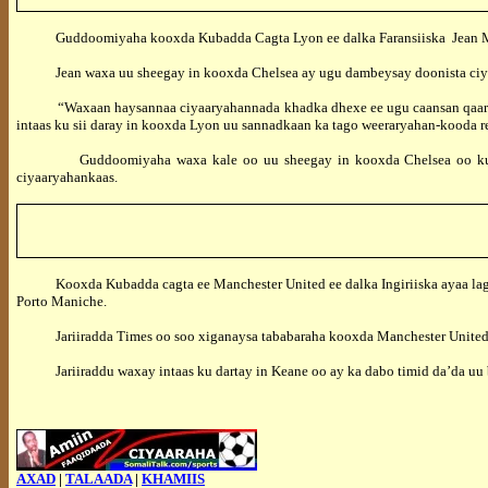
Guddoomiyaha kooxda Kubadda Cagta Lyon ee dalka Faransiiska Jean Michel
Jean waxa uu sheegay in kooxda Chelsea ay ugu dambeysay doonista ciyaar-y
“Waxaan haysannaa ciyaaryahannada khadka dhexe ee ugu caansan qaaradda 
intaas ku sii daray in kooxda Lyon uu sannadkaan ka tago weeraryahan-kooda r
Guddoomiyaha waxa kale oo uu sheegay in kooxda Chelsea oo ku adkeysa
ciyaaryahankaas.
Kooxda Kubadda cagta ee Manchester United ee dalka Ingiriiska ayaa lagu 
Porto Maniche.
Jariiradda Times oo soo xiganaysa tababaraha kooxda Manchester United Al
Jariiraddu waxay intaas ku dartay in Keane oo ay ka dabo timid da’da uu b
AXAD
|
TALAADA
|
KHAMIIS