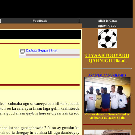
|
|
Feedback
Allah Is Great
Agust 7, 126
Daabaco Boggan | Print
CIYAARTOOYADII
QARNIGII 20aad
AXAD
|
TALAADA
|
KHAMIIS
een xubnaha ugu sarsareeya ee xiriirka kubadda
n oo ka cararaysa inaan laga gelin kaalinteeda
na guud ahaan qaybtii hore ee ciyaartaas ku soo
Ciyaaryahanadii Soomaaliyeed ee
tababarka uu aadey Spain
aanba ku soo gabagabowda 7-0, oo ay guushu ku
e ah oo la sheegay in uu ahaa kii ugu dambeeyay