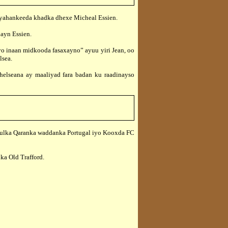
yahankeeda khadka dhexe Micheal Essien.
ayn Essien.
inaan midkooda fasaxayno” ayuu yiri Jean, oo
lsea.
seana ay maaliyad fara badan ku raadinayso
xulka Qaranka waddanka Portugal iyo Kooxda FC
a Old Trafford.