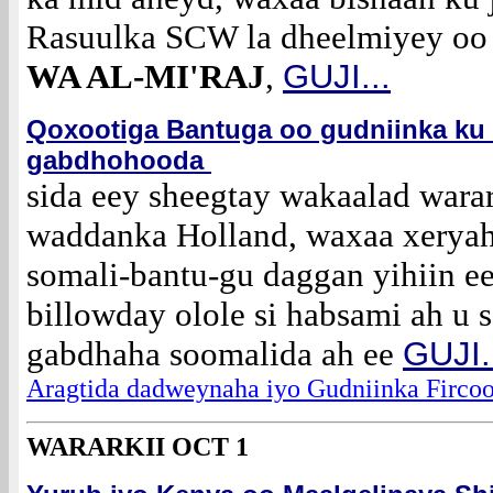
Rasuulka SCW la dheelmiyey oo
WA AL-MI'RAJ
,
GUJI...
Qoxootiga Bantuga oo gudniinka ku
gabdhohooda
sida eey sheegtay wakaalad warar
waddanka Holland, waxaa xeryah
somali-bantu-gu daggan yihiin e
billowday olole si habsami ah u 
gabdhaha soomalida ah ee
GUJI.
Aragtida dadweynaha iyo Gudniinka Firco
WARARKII OCT 1