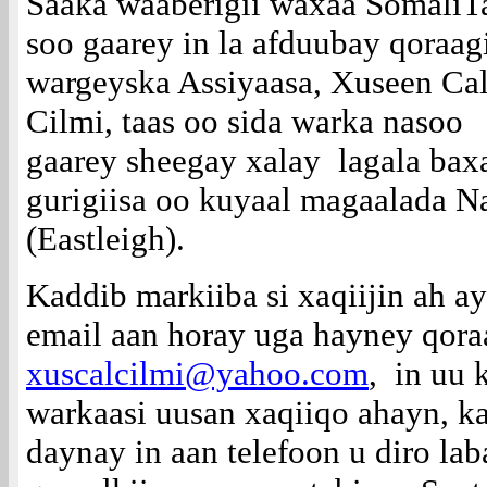
Saaka waaberigii waxaa SomaliT
soo gaarey in la afduubay qoraag
wargeyska Assiyaasa, Xuseen Cal
Cilmi, taas oo sida warka nasoo
gaarey sheegay xalay lagala bax
gurigiisa oo kuyaal magaalada Na
(Eastleigh).
Kaddib markiiba si xaqiijin ah a
email aan horay uga hayney qora
xuscalcilmi@yahoo.com
, in uu 
warkaasi uusan xaqiiqo ahayn, k
daynay in aan telefoon u diro lab