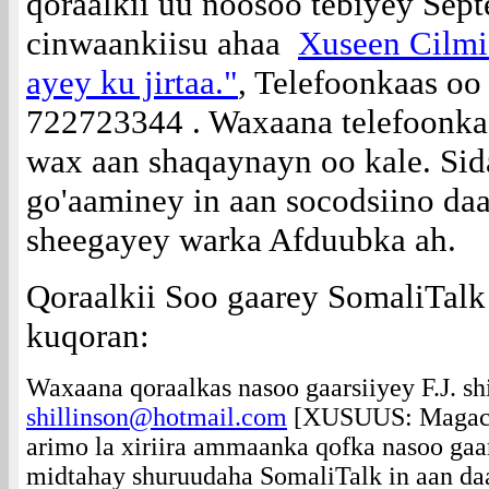
qoraalkii uu noosoo tebiyey Sep
cinwaankiisu ahaa
Xuseen Cilmi
ayey ku jirtaa."
, Telefoonkaas oo
722723344 . Waxaana telefoonkaa
wax aan shaqaynayn oo kale. Sid
go'aaminey in aan socodsiino daa
sheegayey warka Afduubka ah.
Qoraalkii Soo gaarey SomaliTal
kuqoran:
Waxaana qoraalkas nasoo gaarsiiyey F.J. sh
shillinson@hotmail.com
[XUSUUS: Magaca
arimo la xiriira ammaanka qofka nasoo gaa
midtahay shuruudaha SomaliTalk in aan da