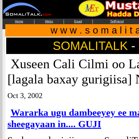
|
|
|
Home
Webs
Email
TellFriend
w w w . s o m a l i t 
SOMALITALK
-
Xuseen Cali Cilmi oo 
[lagala baxay gurigiisa] 
Oct 3, 2002
Wararka ugu dambeeyey ee ma
sheegayaan in.... GUJI