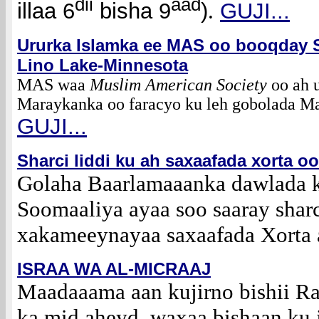
dii
aad
illaa 6
bisha 9
)
.
GUJI...
Ururka Islamka ee MAS oo booqday S
Lino Lake-Minnesota
MAS waa
Muslim American Society
oo ah 
Maraykanka oo faracyo ku leh gobolada Ma
GUJI...
Sharci liddi ku ah saxaafada xorta
Golaha Baarlamaaanka dawlada k
Soomaaliya ayaa soo saaray sharc
xakameeynayaa saxaafada Xorta
ISRAA WA AL-MICRAAJ
Maadaaama aan kujirno bishii Ra
ka mid aheyd, waxaa bishaan ku j