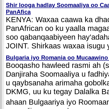
Shir looga hadlay Soomaaliya oo Ca
PanAfica
KENYA:
Waxaa caawa ka dhac
PanAfrican oo ku yaalla magaa
soo qabanqaabiyeen hay'ada
JOINT. Shirkaas waxaa isugu y
Bulgaria iyo Romania oo Mucaawino
Booqasho hawleed rasmi ah (s
Danjiraha Soomaaliya u fadhiy
u qaybsanaha arimaha gobolk
DKMG, uu ku tegay Dalalka Ba
ahaan Bulgaariya iyo Roomaan