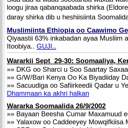
loogu jiraa qabanqaabada shirka (Eldo
daray shirka dib u heshiisiinta Soomalid
Muslimiinta Ethiopia oo Caawimo G
Qiyaastii 63% inkabadan ayaa Musliim 
Itoobiya..
GUJI..
Wararkii Sept 29-30: Soomaaliya, K
»»
DKG oo Sharci u Soo Saartay Saxaa
»»
G/W/Bari Kenya Oo Ka Biyadiiday D
»»
Sacuudiga oo Safiirkeedii Qadar u Y
Dhammaan ka akhri halkan
Wararka Soomaalida 26/9/2002
»» Bayaan Beesha Cumar Maxamuud e
»» Yalaxow oo Caddeeyey Mowqifkiis