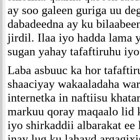
ay soo galeen guriga uu de
dabadeedna ay ku bilaabeen
jirdil. Ilaa iyo hadda lama
sugan yahay tafaftiruhu iy
Laba asbuuc ka hor tafafti
shaaciyay wakaaladaha war
internetka in naftiisu khata
markuu qoray maqaalo lid 
iyo shirkaddii albarakat ee 
inay lug ku lahayd argagix