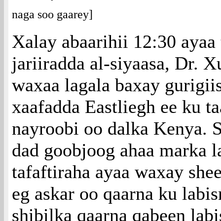
naga soo gaarey]
Xalay abaarihii 12:30 ayaa t
jariiradda al-siyaasa, Dr. 
waxaa lagala baxay gurigii
xaafadda Eastliegh ee ku t
nayroobi oo dalka Kenya. 
dad goobjoog ahaa marka l
tafaftiraha ayaa waxay she
eg askar oo qaarna ku labi
shibilka qaarna qabeen lab