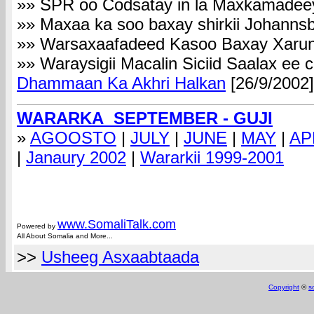
»» SPR oo Codsatay in la Maxkamadee
»» Maxaa ka soo baxay shirkii Johannsb
»» Warsaxaafadeed Kasoo Baxay Xarunt
»» Waraysigii Macalin Siciid Saalax ee
Dhammaan Ka Akhri Halkan
[26/9/2002]
WARARKA SEPTEMBER - GUJI
»
AGOOSTO
|
JULY
|
JUNE
|
MAY
|
AP
|
Janaury 2002
|
Wararkii 1999-2001
com
www.Somali
Talk.com
Powered by
All About Somalia and More...
>>
Usheeg Asxaabtaada
Copyright
©
s