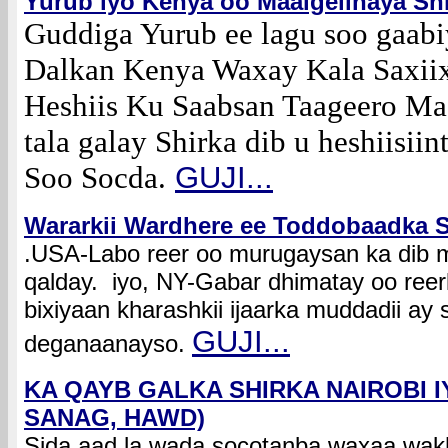
Yurub iyo Kenya oo Maalgelinaya Sh
Guddiga Yurub ee lagu soo gaab
Dalkan Kenya Waxay Kala Saxi
Heshiis Ku Saabsan Taageero Ma
tala galay Shirka dib u heshiisii
Soo Socda.
GUJI...
Wararkii Wardhere ee Toddobaadka S
.USA-Labo reer oo murugaysan ka dib ma
qalday. iyo, NY-Gabar dhimatay oo reer
bixiyaan kharashkii ijaarka muddadii ay 
GUJI...
deganaanayso.
KA QAYB GALKA SHIRKA NAIROBI 
SANAG, HAWD)
Sida aad la wada socotanba waxaa wakh