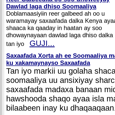
Dawlad laga dhiso Soomaaliya
Doblamaasiyiin reer galbeed ah oo u
waramayay saxaafada dalka Kenya aya
shaaca ka qaaday in haatan ay soo
dhowaynayaan dawlad laga dhiso dalka
GUJI.
..
tan iyo
Saxaafada Xorta ah ee Soomaaliya 
ku xakamaynayso Saxaafada
Tan iyo markii uu golaha sha
soomaaliya uu ansixiyay sharc
saxaafada madaxa banaan mid
hawshooda shaqo ayaa isla ma
bilaabeen inay ku dhaqaaqaan