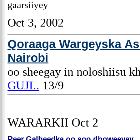
gaarsiiyey
Oct 3, 2002
Qoraaga Wargeyska Ass
Nairobi
oo sheegay in noloshiisu kh
GUJI..
13/9
WARARKII Oct 2
Reer Galbeedka oo soo dhoweeyay