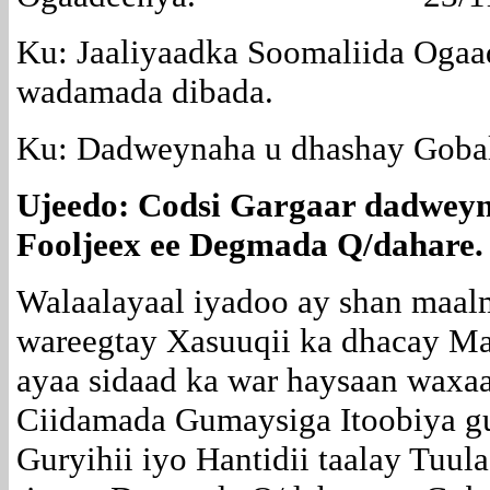
Ku: Jaaliyaadka Soomaliida Ogaad
wadamada dibada.
Ku: Dadweynaha u dhashay Goba
Ujeedo: Codsi Gargaar dadwey
Fooljeex ee Degmada Q/dahare.
Walaalayaal iyadoo ay shan maal
wareegtay Xasuuqii ka dhacay Ma
ayaa sidaad ka war haysaan waxaa
Ciidamada Gumaysiga Itoobiya 
Guryihii iyo Hantidii taalay Tuul