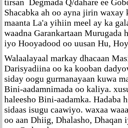
tirsan Degmada Q/dahare ee Gob
Shacabka ah oo ayna jirin waxay 
maanta La'a yihiin meel ay ka g
waadna Garankartaan Murugada ha
iyo Hooyadood oo uusan Hu, Hoyi
Walaalayaal markay dhacaan Masi
Darisyadiina oo ka kooban dadyo
siday oogu gurmanayaan kuwa mas
Bini-aadamnimada oo kaliya. xus
haleesho Bini-aadamka. Hadaba h
sidaas isugu caawiyo. waxaa waaa
oo aan Dhiig, Dhalasho, Dhaqan