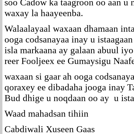
soo Cadow ka taagroon oo aan u 
waxay la haayeenba.
Walaalayaal waxaan dhamaan inta 
ooga codsanayaa inay u istaagaan
isla markaana ay galaan abuul iy
reer Fooljeex ee Gumaysigu Naaf
waxaan si gaar ah ooga codsana
qoraxey ee dibadaha jooga inay T
Bud dhige u noqdaan oo ay u ist
Waad mahadsan tihiin
Cabdiwali Xuseen Gaas