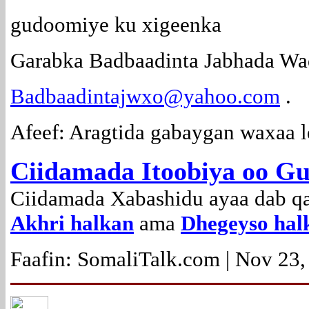
gudoomiye ku xigeenka
Garabka Badbaadinta Jabhada Wa
Badbaadintajwxo@yahoo.com
.
Afeef: Aragtida gabaygan waxaa l
Ciidamada Itoobiya oo Gu
Ciidamada Xabashidu ayaa dab qa
Akhri halkan
ama
Dhegeyso hal
Faafin: SomaliTalk.com | Nov 23