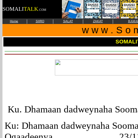
SOMALI
TALK
.COM
|
|
|
|
Home
SIIRO
SALAT
ZAKAT
RAMA
w w w . S o m 
SOMALI
Ku. Dhamaan dadweynaha Sooma
Ku: Dhamaan dadweynaha Sooma
Ogaadeenya. 23/11