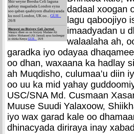
Shir weyne Beesha Celi laguna
qabtay magaalada London eyna
dadaal xoogan o
soo qaban qaabiyeen dhalinyarada
ku nool London, UK oo...
GUJI...
lagu qaboojiyo i
26/8
imaadyadan u d
Waraysi uu Bixiyey Cali Jarmal
Waraysi dheer oo uu bixiyey Mudane Ali
Addow Mohamed (Ali Jarmal) ayuu kusheegay
walaalaha ah, 
in shirka Kenya
GUJI...
26/8
garadka iyo odayaa dhaqame
oo dhan, waxaana ka hadlay si
ah Muqdisho, culumaa’u diin i
oo uu ka mid yahay guddoomi
USC/SNA Md. Cusmaan Xasan 
Muuse Suudi Yalaxoow, Shiik
iyo wax garad kale oo dhama
dhinacyada diriraya inay xabad