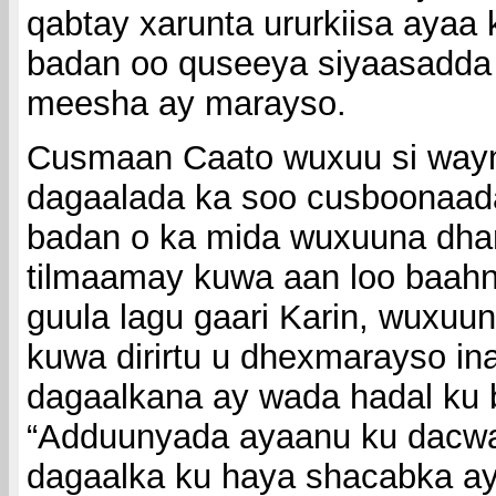
qabtay xarunta ururkiisa ayaa
badan oo quseeya siyaasadda
meesha ay marayso.
Cusmaan Caato wuxuu si wayn
dagaalada ka soo cusboonaad
badan o ka mida wuxuuna dh
tilmaamay kuwa aan loo baah
guula lagu gaari Karin, wuxuu
kuwa dirirtu u dhexmarayso ina
dagaalkana ay wada hadal ku 
“Adduunyada ayaanu ku dacw
dagaalka ku haya shacabka a