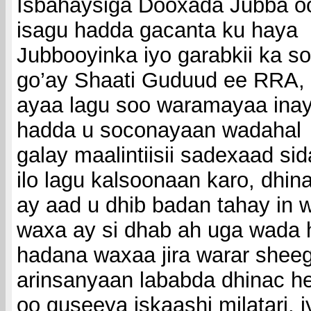
Isbahaysiga Dooxada Jubba o
isagu hadda gacanta ku haya
Jubbooyinka iyo garabkii ka s
go’ay Shaati Guduud ee RRA,
ayaa lagu soo waramayaa ina
hadda u soconayaan wadahal
galay maalintiisii sadexaad si
ilo lagu kalsoonaan karo, dhi
ay aad u dhib badan tahay in 
waxa ay si dhab ah uga wada 
hadana waxaa jira warar shee
arinsanyaan lababda dhinac he
oo quseeya iskaashi milatari, iy