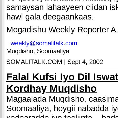
samaysan lahaayeen ciidan is
hawl gala deegaankaas.
Mogadishu Weekly Reporter A
weekly@somalitalk.com
Muqdisho, Soomaaliya
SOMALITALK.COM | Sept 4, 2002
Falal Kufsi Iyo Dil Isw
Kordhay Muqdisho
Magaalada Muqdisho, caasimad
Soomaaliya, hoygii nabadda i
xadaaradda iyo tacliinta... ha