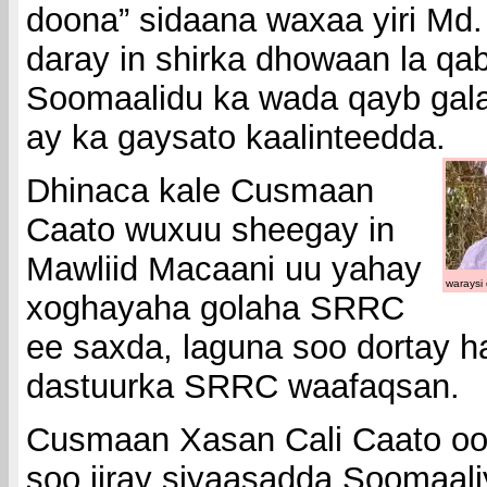
doona” sidaana waxaa yiri Md.
daray in shirka dhowaan la qa
Soomaalidu ka wada qayb gala
ay ka gaysato kaalinteedda.
Dhinaca kale Cusmaan
Caato wuxuu sheegay in
Mawliid Macaani uu yahay
waraysi
xoghayaha golaha SRRC
ee saxda, laguna soo dortay h
dastuurka SRRC waafaqsan.
Cusmaan Xasan Cali Caato oo
soo jiray siyaasadda Soomaali