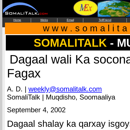
|
|
|
|
Home
Webs
Email
TellFriend
w w w . s o m a l i t a 
SOMALITALK
- 
Dagaal wali Ka socon
Fagax
A. D. |
weekly@somalitalk.com
SomaliTalk |
Muqdisho, Soomaaliya
September 4, 2002
Dagaal shalay ka qarxay isgo