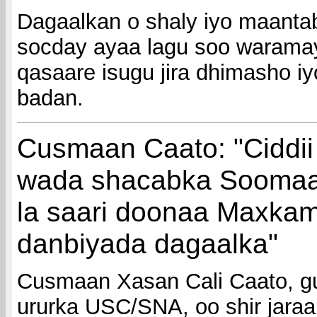
Dagaalkan o shaly iyo maantab
socday ayaa lagu soo waramay
qasaare isugu jira dhimasho i
badan.
Cusmaan Caato: "Ciddii 
wada shacabka Soomaa
la saari doonaa Maxka
danbiyada dagaalka"
Cusmaan Xasan Cali Caato, 
ururka USC/SNA, oo shir jaraa