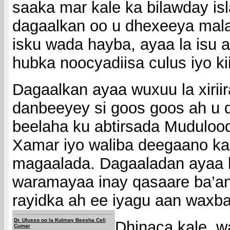
saaka mar kale ka bilawday isl
dagaalkan oo u dhexeeya mal
isku wada hayba, ayaa la isu
hubka noocyadiisa culus iyo ki
Dagaalkan ayaa wuxuu la xiriira
danbeeyey si goos goos ah u
beelaha ku abtirsada Muduloo
Xamar iyo waliba deegaano ka
magaalada. Dagaaladan ayaa 
waramayaa inay qasaare ba’a
rayidka ah ee iyagu aan waxba
Dr. Ulusso oo la Kulmay Beesha Celi
Dhinaca kale, 
Cumar