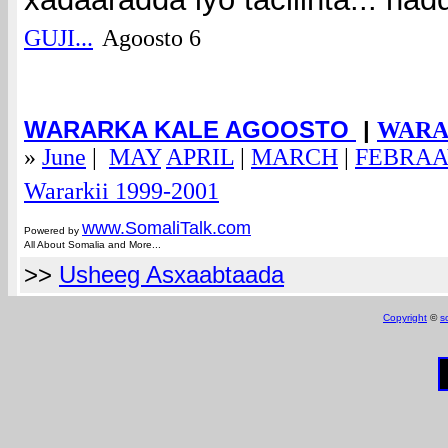
GUJI...
Agoosto 6
WARARKA KALE AGOOSTO
|
WARAR
»
June
|
MAY
APRIL
|
MARCH
|
FEBRA
em@spam.com
Wararkii 1999-2001
www.Somali
Talk.com
Powered by
All About Somalia and More...
>>
Usheeg Asxaabtaada
Copyright
©
s