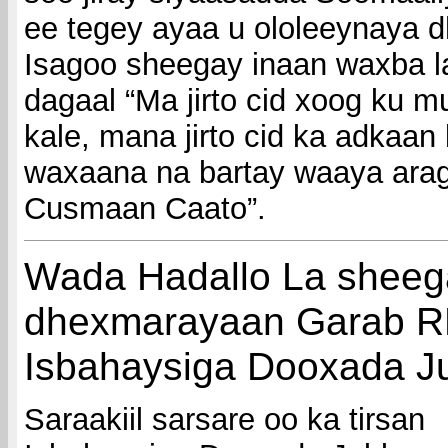
ee tegey ayaa u ololeeynaya 
Isagoo sheegay inaan waxba la
dagaal “Ma jirto cid xoog ku m
kale, mana jirto cid ka adkaan 
waxaana na bartay waaya arag
Cusmaan Caato”.
Wada Hadallo La sheeg
dhexmarayaan Garab R
Isbahaysiga Dooxada J
Saraakiil sarsare oo ka tirsan