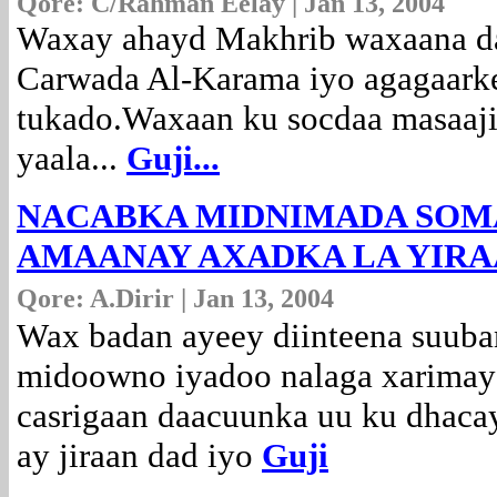
Qore: C/Rahman Eelay | Jan 13, 2004
Waxay ahayd Makhrib waxaana da
Carwada Al-Karama iyo agagaarke
tukado.Waxaan ku socdaa masaaji
yaala...
Guji...
NACABKA MIDNIMADA SOMA
AMAANAY AXADKA LA YIRA
Qore: A.Dirir | Jan 13, 2004
Wax badan ayeey diinteena suuban
midoowno iyadoo nalaga xarimay 
casrigaan daacuunka uu ku dhaca
ay jiraan dad iyo
Guji