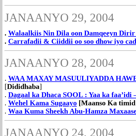
JANAANYO 29, 2004
.
Walaalkiis Nin Dila oon Damqeeyn Dirir
.
Carrafadii & Ciiddii oo soo dhow iyo ca
JANAANYO 28, 2004
.
WAA MAXAY MASUULIYADDA HAW
[
Dididhaba
]
.
Dagaal ka Dhaca SOOL : Yaa ka faa’idi 
.
Wehel Kama Sugaayo
[Maanso Ka timid
.
Waa Kuma Sheekh Abu-Hamza Maxaase
JANAANYO 24, 2004