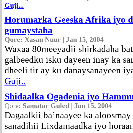
Guji...
Horumarka Geeska Afrika iyo d
gumaystaha
Qore: Xasan Nuur | Jan 15, 2004
Waxaa 80meeyadii shirkadaha bat
galbeedku isku dayeen inay ka sa
dheeli tir ay ku danaysanayeen i
Guji..
Shidaalka Ogadenia iyo Hamm
Qore:
Samatar Guled | Jan 15, 2004
Dagaalkii ba’naayee ka aloosmay
sanadihii Lixdamaadka iyo horaa