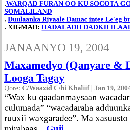
.
WARQAD FURAN OO KU SOCOTA G
SOMALILAND
.
Duulaanka Riyaale Damac intee Le'eg 
. XIGMAD:
HADALADII DADKII ILAA
JANAANYO 19, 2004
Maxamedyo (Qanyare & Dh
Looga Tagay
Qore:
C/Waaxid C/hi Khaliif | Jan 19, 200
“Wax ku qaadanmaysaan wacadar
culumada” “wacadaraha adduunka
ruuxii waxgaradee”. Ma xasuusto 
mirahaas...
Guji