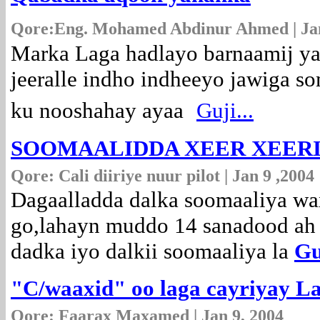
Qore:Eng. Mohamed Abdinur Ahmed | Jan
Marka Laga hadlayo barnaamij ya
jeeralle indho indheeyo jawiga s
ku nooshahay ayaa
Guji...
SOOMAALIDDA XEER XEERI
Qore: Cali diiriye nuur pilot | Jan 9 ,2004
Dagaalladda dalka soomaaliya wax
go,lahayn muddo 14 sanadood ah 
dadka iyo dalkii soomaaliya la
Guj
"C/waaxid" oo laga cayriyay L
Qore: Faarax Maxamed | Jan 9, 2004