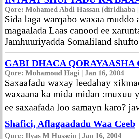
Qore:
Mohamed Abdi Hassan (diridhaba | 
Sida laga warqabo waxaa muddo a
magaalada Laas canood ee xarunt
Jamhuuriyadda Somaliland shufto
GABI DHACA QORAYAASHA
Qore: Mohamoud Hagi | Jan 16, 2004
Saxaafadu waxay leedahay xikmad
waxaana ka mida midan :muxuu 
ee saxaafada loo samayn karo? ja
Shafici, Aflagaadadu Waa Ceeb
Qore:
Ilyas M Hussein | Jan 16, 2004