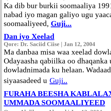
Ka dib bur burkii soomaaliya 19
nabad iyo magan galiyo ugu yaac
soomaaliyeed,
Guji...
Dan iyo Xeelad
Qore:
Dr. Saciid Ciise | Jan 12, 2004
Ma danbaa misa waa xeelad dowl
Odayaasha qabiilka oo dhaqanka 
dowladnimada ku helaan. Wadaada
siyaasadeed u
Guji..
FURAHA BEESHA KABLALA
UMMADA SOOMAALIYEED