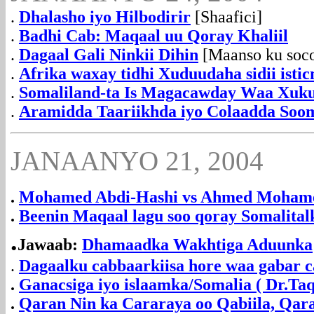
.
Dhalasho iyo Hilbodirir
[Shaafici]
.
Badhi Cab: Maqaal uu Qoray Khaliil
.
Dagaal Gali Ninkii Dihin
[Maanso ku soco
.
Afrika waxay tidhi Xuduudaha sidii isti
.
Somaliland-ta Is Magacawday Waa Xuk
.
Aramidda Taariikhda iyo Colaadda Soo
JANAANYO 21, 2004
.
Mohamed Abdi-Hashi vs Ahmed Moham
.
Beenin Maqaal lagu soo qoray Somalitalk
.
Jawaab:
Dhamaadka Wakhtiga Aduunka
.
Dagaalku cabbaarkiisa hore waa gabar c
.
Ganacsiga iyo islaamka/Somalia ( Dr.Taq
.
Qaran Nin ka Cararaya oo Qabiila, Qar