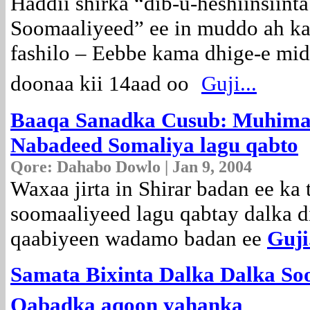
Haddii shirka “dib-u-heshiinsiint
Soomaaliyeed” ee in muddo ah ka
fashilo – Eebbe kama dhige-e mid
doonaa kii 14aad oo
Guji...
Baaqa Sanadka Cusub: Muhimad
Nabadeed Somaliya lagu qabto
Qore: Dahabo Dowlo | Jan 9, 2004
Waxaa jirta in Shirar badan ee k
soomaaliyeed lagu qabtay dalka d
qaabiyeen wadamo badan ee
Guji.
Samata Bixinta Dalka Dalka So
Qabadka aqoon yahanka