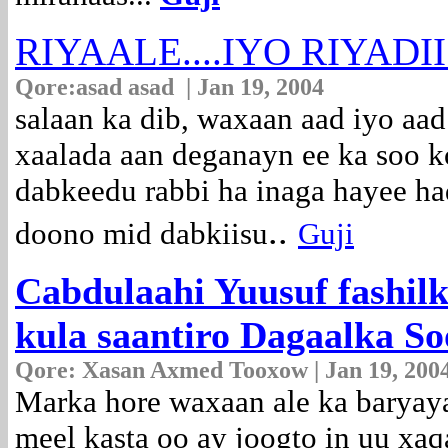
RIYAALE....IYO RIYADI
Qore:asad
asad | Jan 19, 2004
salaan ka dib, waxaan aad iyo a
xaalada aan deganayn ee ka soo k
dabkeedu rabbi ha inaga hayee h
..
doono mid dabkiisu
Guji
Cabdulaahi Yuusuf fashil
kula saantiro Dagaalka So
Qore: Xasan Axmed Tooxow | Jan 19, 200
Marka hore waxaan ale ka baryay
meel kasta oo ay joogto in uu xa