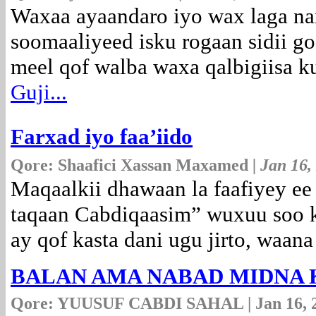
Waxaa ayaandaro iyo wax laga na
soomaaliyeed isku rogaan sidii goo
meel qof walba waxa qalbigiisa ku
Guji...
Farxad iyo faa’iido
Qore: Shaafici Xassan Maxamed
| Jan 16,
Maqaalkii dhawaan la faafiyey e
taqaan Cabdiqaasim” wuxuu soo k
ay qof kasta dani ugu jirto, waana
BALAN AMA NABAD MIDNA
Qore: YUUSUF CABDI SAHAL | Jan 16, 