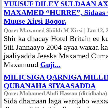
YUUSUF DILEY SULDAAN 
MAXAMED “HURRE”, Sidaas wa
Muuse Xirsi Boqor.
Qore: Maxamed Shiikh M Xirsi | Jan 12, 
Shir ka dhacay Hotel Britain ee 
5tii Jannaayo 2004 ayaa waxaa ka
jaaliyadda Jeeska Maxamed Cumar
Maxamuud
Guji...
MILICSIGA QARNIGA MILLI
QUBANAHA SIYAASADDA
Qore: Mohamed Abdi Hassan (diridhaba) |
Sida dhamaan laga warqabo waxaa