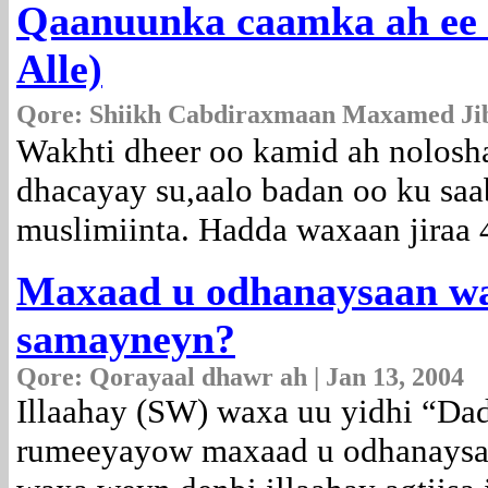
Qaanuunka caamka ah ee 
Alle)
Qore:
Shiikh Cabdiraxmaan Maxamed Jib
Wakhti dheer oo kamid ah nolosh
dhacayay su,aalo badan oo ku saa
muslimiinta. Hadda waxaan jiraa 4
Maxaad u odhanaysaan w
samayneyn?
Qore: Qorayaal dhawr ah | Jan 13, 2004
Illaahay (SW) waxa uu yidhi “Dad 
rumeeyayow maxaad u odhanaysa