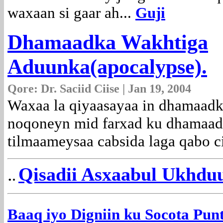
waxaan si gaar ah...
Guji
Dhamaadka Wakhtiga
Aduunka(apocalypse).
Qore: Dr. Saciid Ciise | Jan 19, 2004
Waxaa la qiyaasayaa in dhamaad
noqoneyn mid farxad ku dhamaad
tilmaameysaa cabsida laga qabo c
.
Qisadii Asxaabul Ukhdu
.
Baaq iyo Digniin ku Socota Pun