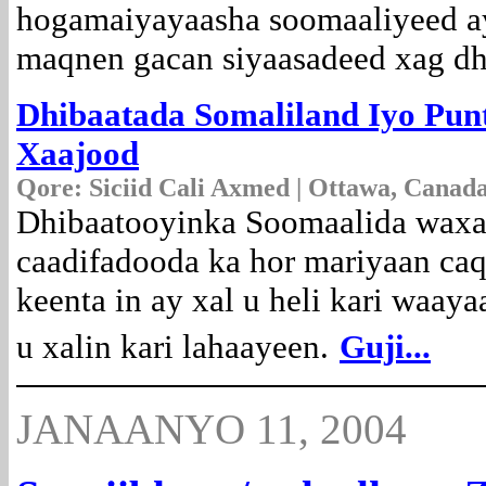
hogamaiyayaasha soomaaliyeed a
maqnen gacan siyaasadeed xag dh
Dhibaatada Somaliland Iyo Pun
Xaajood
Qore:
Siciid Cali Axmed | Ottawa, Canada
Dhibaatooyinka Soomaalida waxa
caadifadooda ka hor mariyaan caq
keenta in ay xal u heli kari waay
u xalin kari lahaayeen.
Guji...
JANAANYO 11, 2004