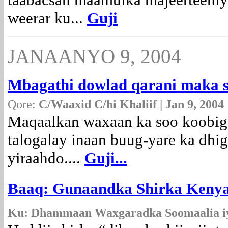
weerar ku...
Guji
JANAANYO 9, 2004
Mbagathi dowlad qarani maka s
Qore:
C/Waaxid C/hi Khaliif | Jan 9, 2004
Maqaalkan waxaan ka soo koobig
talogalay inaan buug-yare ka dhi
yiraahdo....
Guji...
Baaq: Gunaandka Shirka Kenya 
Ku: Dhammaan Waxgaradka Soomaalia iy