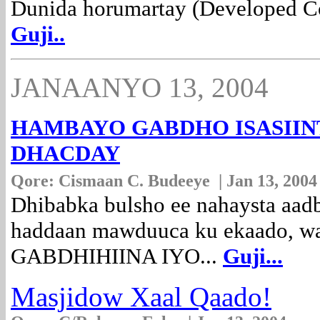
Dunida horumartay (Developed Co
Guji..
JANAANYO 13, 2004
HAMBAYO GABDHO ISASIIN
DHACDAY
Qore: Cismaan C. Budeeye | Jan 13, 2004
Dhibabka bulsho ee nahaysta aadb
haddaan mawduuca ku ekaado, 
GABDHIHIINA IYO...
Guji...
Masjidow Xaal Qaado!