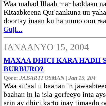
Waa mahad Illaah mar haddaan na
Kitaabkeena Qur'aankuna uu yaha
doortay inaan ku hanuuno oon raa
Guji...
JANAANYO 15, 2004
MAXAA DHICI KARA HADII 
BURBURO?
Qore:
JABARTI OSMAN | Jan 15, 204
Waa su’aal u baahan in jawaabteed
baahan in la isla gorfeeyo inta ay
arin ay dhici karto inay timaado o