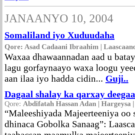
JANAANYO 10, 2004
Somaliland iyo Xuduudaha
Qore: Asad Cadaani Ibraahim | Laascaano
Waxaa dhawaannadan aad u batay
lagu gorfaynaayo waxa loogu ye
aan ilaa iyo hadda cidin...
Guji..
Dagaal shalay ka qarxay deega
Qore:
Abdifatah Hassan Adan | Hargeysa |
“Maleeshiyada Majeerteeniya oo 
dhinaca Gobolka Sanaag”:
Laasca
taabacsan maamulka majeerteeniya