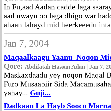
In Fu,aad Aadan cadde laga saar
aad uwayn oo laga dhigo war hadd
ahaan lahayd mid heerkeeedu int
Jan 7, 2004
Maqaalkaagu Yaanu Noqon Mi
Qore:
Abdifatah Hassan Adan | Jan 7, 2
Maskaxdaadu yey noqon Maqal B
Furo Musaabiir Sida Macamusaha
yahay...
Guji...
Dadkaan La Hayb Sooco Marn