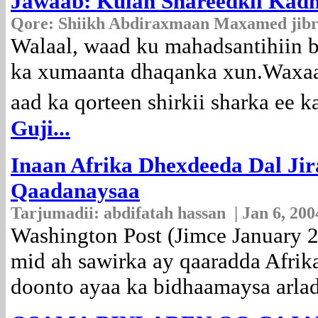
Jawaab: Kulan Shareedkii Kad
Qore:
Shiikh Abdiraxmaan Maxamed jibrii
Walaal, waad ku mahadsantihiin b
ka xumaanta dhaqanka xun.Waxaan
aad ka qorteen shirkii sharka ee 
Guji...
Inaan Afrika Dhexdeeda Dal J
Qaadanaysaa
Tarjumadii:
abdifatah hassan | Jan 6, 200
Washington Post (Jimce January 2
mid ah sawirka ay qaaradda Afri
doonto ayaa ka bidhaamaysa arlad