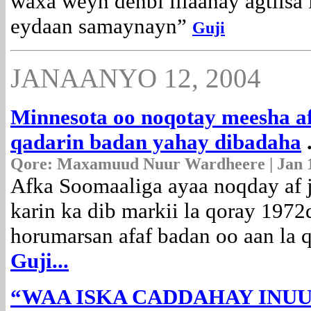
waxa weyn denbi illaahay agtiisa
eydaan samaynayn”
Guji
JANAANYO 12, 2004
Minnesota oo noqotay meesha a
qadarin badan yahay
dibadaha
Qore: Maxamuud Nuur Wardheere | Jan 1
Afka Soomaaliga ayaa noqday af ji
karin ka dib markii la qoray 197
horumarsan afaf badan oo aan la 
Guji...
“WAA ISKA CADDAHAY INU