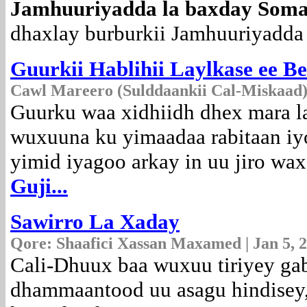
Jamhuuriyadda la baxday Soma
dhaxlay burburkii Jamhuuriyadda
Guurkii Hablihii Laylkase ee B
Cawl Mareero (Sulddaankii Cal-Miskaad) 
Guurku waa xidhiidh dhex mara lab
wuxuuna ku yimaadaa rabitaan iyo
yimid iyagoo arkay in uu jiro wa
Guji...
Sawirro La Xaday
Qore: Shaafici Xassan Maxamed | Jan 5, 
Cali-Dhuux baa wuxuu tiriyey ga
dhammaantood uu asagu hindisey,