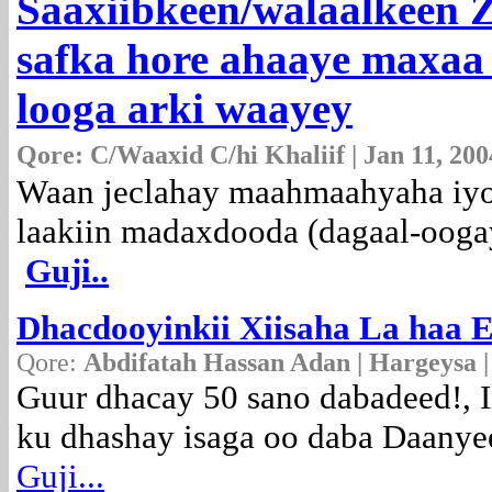
Saaxiibkeen/walaalkeen Z
safka hore ahaaye maxaa 
looga arki waayey
Qore: C/Waaxid C/hi Khaliif | Jan 11, 200
Waan jeclahay maahmaahyaha iyo
laakiin madaxdooda (dagaal-oogay
Guji..
Dhacdooyinkii Xiisaha La haa 
Qore:
Abdifatah Hassan Adan | Hargeysa |
Guur dhacay 50 sano dabadeed!, I
ku dhashay isaga oo daba Daanyeer 
Guji...