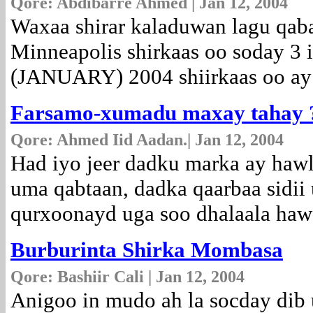
Qore: Abdibarre Ahmed | Jan 12, 2004
Waxaa shirar kaladuwan lagu qab
Minneapolis shirkaas oo soday 3 i
(JANUARY) 2004 shiirkaas oo ay
Farsamo-xumadu maxay tahay 
Qore: Ahmed Iid Aadan.| Jan 12, 2004
Had iyo jeer dadku marka ay hawl
uma qabtaan, dadka qaarbaa sidi
qurxoonayd uga soo dhalaala ha
Burburinta Shirka Mombasa
Qore: Bashiir Cali | Jan 12, 2004
Anigoo in mudo ah la socday dib 