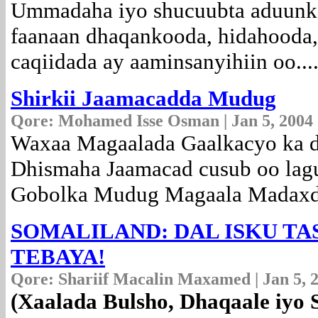
Ummadaha iyo shucuubta aduunk
faanaan dhaqankooda, hidahooda
caqiidada ay aaminsanyihiin oo...
Shirkii Jaamacadda Mudug
Qore:
Mohamed Isse Osman | Jan 5, 2004
Waxaa Magaalada Gaalkacyo ka dh
Dhismaha Jaamacad cusub oo lagu
Gobolka Mudug Magaala Madaxdi
SOMALILAND: DAL ISKU T
TEBAYA!
Qore: Shariif Macalin Maxamed | Jan 5, 
(Xaalada Bulsho, Dhaqaale iyo 