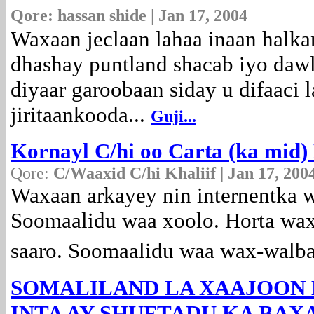
Qore:
hassan shide | Jan 17, 2004
Waxaan jeclaan lahaa inaan halka
dhashay puntland shacab iyo dawl
diyaar garoobaan siday u difaaci 
jiritaankooda...
Guji...
Kornayl C/hi oo Carta (ka mid
Qore:
C/Waaxid C/hi Khaliif | Jan 17, 200
Waxaan arkayey nin internentka w
Soomaalidu waa xoolo. Horta wax
saaro. Soomaalidu waa wax-walba
SOMALILAND LA XAAJOON 
INTA AY SHUFTADU KA BA