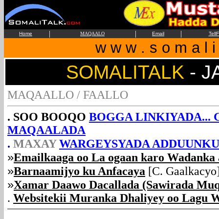
|
|
|
Home
MAQAALO
Email
Tell
w w w . s o m a l i 
SOMALITALK
-
J
MAQAALLO / FAALLO
. SOO BOOQO
BOGGA LINKIYADA... 
MAQAALADA
.
MAXAY
WARGEYSYADA ADDUUNKU
»
Emailkaaga oo La ogaan karo Wadanka 
»
Barnaamijyo ku Anfacaya
[C. Gaalkacyo
»
Xamar Daawo Dacallada (Sawirada Muq
.
Websitekii Muranka Dhaliyey oo Lagu W