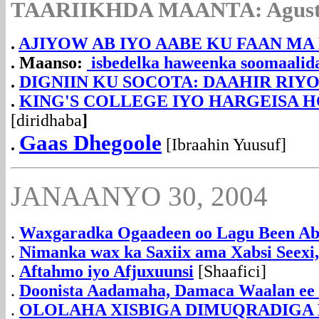
TAARIIKHDA MAANTA:
Agust
.
AJIYOW AB IYO AABE KU FAAN MA
. Maanso:
isbedelka haweenka soomaalida
.
DIGNIIN KU SOCOTA: DAAHIR RIYOO
.
KING'S COLLEGE IYO HARGEISA 
[diridhaba
]
Gaas Dhegoole
.
[Ibraahin Yuusuf]
JANAANYO 30, 2004
.
Waxgaradka Ogaadeen oo Lagu Been Ab
.
N
imanka wax ka Saxiix ama Xabsi Seexi
.
Aftahmo iyo Afjuxuunsi
[Shaafici]
.
Doonista Aadamaha, Damaca Waalan ee
.
OLOLAHA XISBIGA DIMUQRADIG