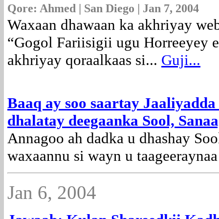
Qore:
Ahmed | San Diego | Jan 7, 2004
Waxaan dhawaan ka akhriyay web s
“Gogol Fariisigii ugu Horreeyey 
akhriyay qoraalkaas si...
Guji...
Baaq ay soo saartay Jaaliyadda
dhalatay deegaanka Sool, Sanaa
Annagoo ah dadka u dhashay Sool
waxaannu si wayn u taageerayna
Jan 6, 2004