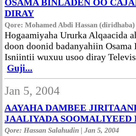
OSAMA BINLADEN OO CAJA
DIRAY
Qore: Mohamed Abdi Hassan (diridhaba) |
Hogaamiyaha Ururka Alqaacida a
doon doonid badanyahiin Osama B
Isniintii wuxuu usoo diray Televis
Guji...
Jan 5, 2004
AAYAHA DAMBEE JIRITAAN
JAALIYADA SOOMALIYEED
Qore: Hassan Salahudin | Jan 5, 2004